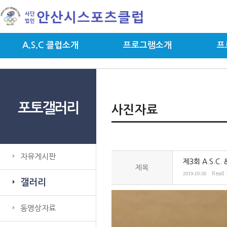
A.S.C 클럽소개
프로그램소개
프
포토갤러리
사진자료
자유게시판
제3회 A.S.
제목
2019-10-30
Read 
갤러리
동영상자료