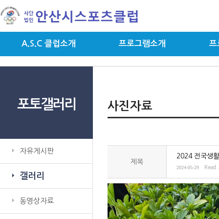
A.S.C 클럽소개
프로그램소개
프
포토갤러리
사진자료
자유게시판
2024 전국생
제목
2024-05-29
Read 
갤러리
동영상자료