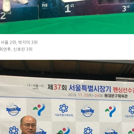
신서율 2위, 박지아 3위
 최연후, 신효린 3위