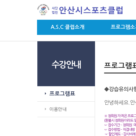
A.S.C 클럽소개
프로그램소
수강안내
프로그램
◆
강습유의사
프로그램표
안녕하세요.안
이용안내
※
정회원 자격은 프로그
(
환불시 정회원이라도 
☞
접수기간
–
정회원
:
☞
접수방법
–
직접내방
☞
할인제도
–
강사비례