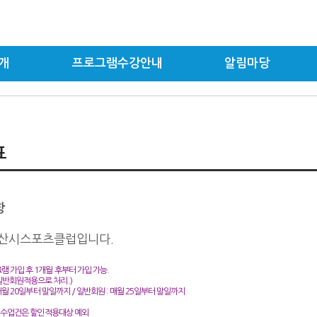
개
프로그램수강안내
알림마당
표
항
산시스포츠클럽입니다.
램 가입 후
1
개월 후부터 가입 가능
.
일반회원적용으로 처리
.)
매월
20
일부터 말일까지
/
일반회원
:
매월
25
일부터 말일까지
 수업건은 할인적용대상 예외